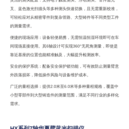
灵活的测头配置：支持电子触发测头、浮动测头、管件激光
叉、蓝色激光扫描头等多种测头快速切换，且无需重新校准，
可轻松应对从精密零件到复杂管路、大型铸件等不同类型工件
的测量需求。
便捷的现场应用：设备轻便易携，无需恒温恒湿环境即可在车
间现场直接使用。其
6
轴设计可实现
360
°无死角测量，即使是
靠近基座的位置也能精准触及，大幅提升检测效率。
安全的保护系统：配备安全保护锁功能，可有效防止测量臂意
外跌落损坏，降低操作风险与设备维护成本。
广泛的量程选择：提供
2.0
米至
6.0
米等多种量程规格，覆盖中
小型零部件到大型铸造件的测量范围，满足不同行业的多样化
需求。
HX系列7轴华夏臂蓝光扫描仪