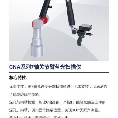
CNA系列7轴关节臂蓝光扫描仪
核心特性:
无限旋转：第7轴允许测头或扫描枪进行无限旋转，彻底消除
了线缆缠绕的烦恼。
深孔与内壁检测：相比6轴设备，7轴设计能轻松触及工件的
深孔、内壁、倒扣面等隐蔽位置，实现360°无死角测量。