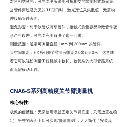
对角相交激光：激光叉测头采用对角相交的非接触式激光束。
当管件穿过激光叉的“U”型口时，激光定位采集数值，无需物
理接触管件表面。
避免形变：对于软管或薄壁管件，接触式测量容易导致管件变
形产生误差，激光叉完美解决了这一问题。
测量范围：通常可测量直径 1mm 到 200mm 的管件。
大空间覆盖：HX系列关节臂量程覆盖2.0米到6.0米，这意味
着它可以轻松测量工程机械中较长、较复杂的大型管路系统，
而无需移动工件。
CNA6-S系列高精度关节臂测量机
核心特性:
极致的便携性：无需使用螺丝固定关节臂底座，只需放置在稳
定、平整的表面上即可实现“随放随测”，大大简化了安装流