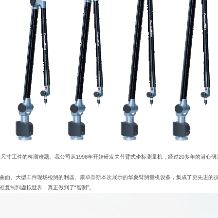
寸工件的检测难题。我公司从1998年开始研发关节臂式坐标测量机，经过20多年的潜心研
杂曲面、大型工件现场检测的利器。康卓奈斯本次展示的华夏臂测量机设备，集成了更先进的
准复制到虚拟世界，真正做到了“智测”。